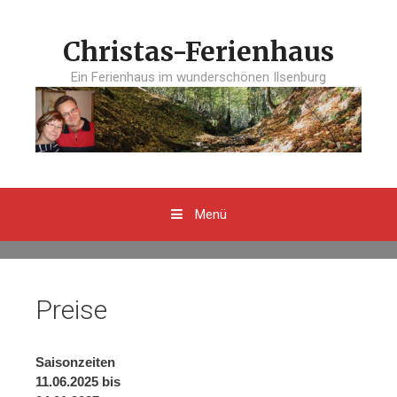
Springe
zum
Christas-Ferienhaus
Inhalt
Ein Ferienhaus im wunderschönen Ilsenburg
Menü
Preise
Saisonzeiten
11.06.2025 bis